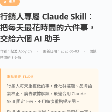
AI 應用
行銷人專屬 Claude Skill：
把每天最花時間的六件事，
交給六個 AI 助手
作者：紀澄 Abby Chi ・ 更新日期：2026-06-03 ・ 閱讀
時間約 8 分鐘
重點摘要 TL;DR
行銷人每天重複做的事，像社群選題、品牌語
氣校正、廣告數據解讀，最適合用 Claude
Skill 固定下來，不用每次重貼提示詞。
Skill 跟 prompt 不同：prompt 是交代一次，