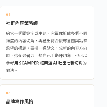
01
社群內容策略師
給它一個關鍵字或主題，它幫你拆成多個不同
維度的內容切角，再產出符合搜尋意圖與點擊
慾望的標題。要排一週貼文、想新的內容方向
時，這個最省力。想自己手動練切角，也可以
參考
用 SCAMPER 框架逼 AI 吐出七種切角
的
做法。
02
品牌寫作風格